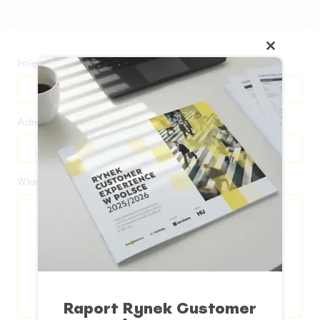
Close
Imię
this
module
Adres e-mail
Wiadomość
Raport Rynek Customer