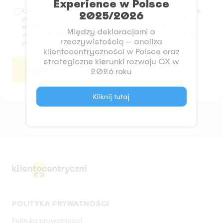
Experience w Polsce
Klikając przycisk "Wyślij", wyrażasz zgodę na przetwarzanie
2025/2026
przez nas danych osobowych podanych powyżej w celu
kontaktu z Tobą i odpowiedzi na Twoje zgłoszenie lub
Między deklaracjami a
zapytanie.
Kliknij tutaj
aby zapoznać się z naszą polityką
rzeczywistością — analiza
prywatności.
klientocentryczności w Polsce oraz
strategiczne kierunki rozwoju CX w
2026 roku
Kliknij tutaj
POLITYKA PRYWATNOŚCI
Polityka prywatności